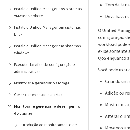
Tem de ter 
Instale o Unified Manager nos sistemas
VMware vSphere
Deve haver 
Instale o Unified Manager em sistemas
O Unified Manag
Linux
configuração de 
workload pode e
Instale o Unified Manager em sistemas
exibe somente a
Windows
QoS enquanto a 
Executar tarefas de configuração e
Você pode usar 
administrativas
Criando um n
Monitorar e gerenciar o storage
Adição ou re
Gerenciar eventos e alertas
Movimentaçã
Monitorar e gerenciar o desempenho
do cluster
Alterar o li
Introdução ao monitoramento de
Movendo um 