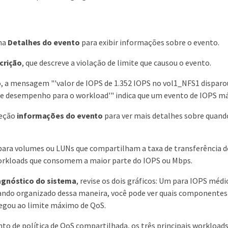
ina
Detalhes do evento
para exibir informações sobre o evento.
crição
, que descreve a violação de limite que causou o evento.
 a mensagem "'valor de IOPS de 1.352 IOPS no vol1_NFS1 disparou
e desempenho para o workload'" indica que um evento de IOPS m
seção
informações do evento
para ver mais detalhes sobre quand
para volumes ou LUNs que compartilham a taxa de transferência de
workloads que consomem a maior parte do IOPS ou Mbps.
agnóstico do sistema
, revise os dois gráficos: Um para IOPS mé
ando organizado dessa maneira, você pode ver quais componentes 
egou ao limite máximo de QoS.
to de política de QoS compartilhada, os três principais workloads