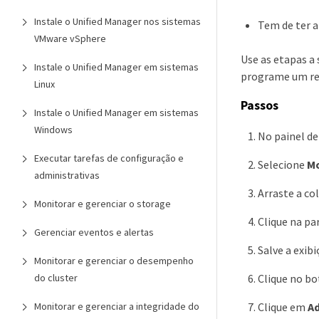
Instale o Unified Manager nos sistemas
Tem de ter 
VMware vSphere
Use as etapas a
Instale o Unified Manager em sistemas
programe um rel
Linux
Passos
Instale o Unified Manager em sistemas
Windows
No painel d
Executar tarefas de configuração e
Selecione
Mo
administrativas
Arraste a co
Monitorar e gerenciar o storage
Clique na pa
Gerenciar eventos e alertas
Salve a exib
Monitorar e gerenciar o desempenho
Clique no b
do cluster
Clique em
A
Monitorar e gerenciar a integridade do