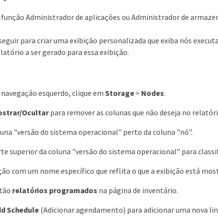
a função Administrador de aplicações ou Administrador de armaz
 seguir para criar uma exibição personalizada que exiba nós execu
atório a ser gerado para essa exibição.
e navegação esquerdo, clique em
Storage
>
Nodes
.
strar/Ocultar
para remover as colunas que não deseja no relatóri
luna "versão do sistema operacional" perto da coluna "nó".
rte superior da coluna "versão do sistema operacional" para classi
ição com um nome específico que reflita o que a exibição está mo
otão
relatórios programados
na página de inventário.
dd Schedule
(Adicionar agendamento) para adicionar uma nova lin