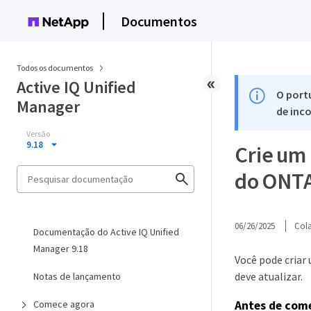
Documentos
Todos os documentos
Active IQ Unified
O port
Manager
de inco
Versão
9.18
Crie um 
do ONT
06/26/2025
Col
Documentação do Active IQ Unified
Manager 9.18
Você pode criar 
deve atualizar.
Notas de lançamento
Antes de com
Comece agora