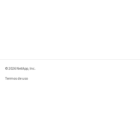
© 2026 NetApp, Inc.
Termos de uso
Política de privacidade
Política de cookies
Configurações de
cookies
Enviar comentários sobre esta página