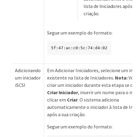
lista de Iniciadores após a
criação.
Segue um exemplo do formato:
5f:47:ac:c0:5c:74:d4:02
Adicionando
Em Adicionar Iniciadores, selecione um inic
um iniciador
existente na lista de Iniciadores.
Nota:
Voc
iSCSI
criar um iniciador durante esta etapa se clic
Criar Iniciador
, inserir um nome para o inic
clicar em
Criar
. O sistema adiciona
automaticamente o iniciador à lista de Ini
após a sua criação.
Segue um exemplo do formato: