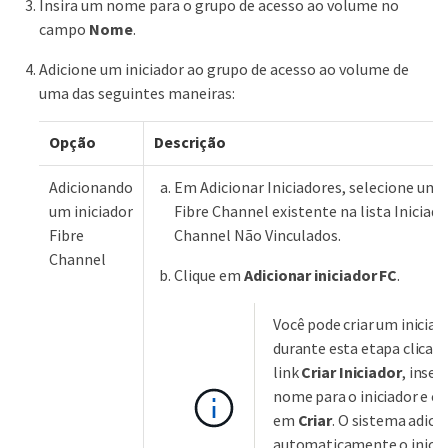
Insira um nome para o grupo de acesso ao volume no
campo
Nome
.
Adicione um iniciador ao grupo de acesso ao volume de
uma das seguintes maneiras:
Opção
Descrição
Adicionando
Em Adicionar Iniciadores, selecione um i
um iniciador
Fibre Channel existente na lista Iniciado
Fibre
Channel Não Vinculados.
Channel
Clique em
Adicionar iniciador FC
.
Você pode criar um iniciad
durante esta etapa clican
link
Criar Iniciador
, inse
nome para o iniciador e cl
em
Criar
. O sistema adici
automaticamente o inicia