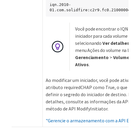
iqn.2010-
01.com.solidfire:c2r9.fc0.2100000e1
Você pode encontrar o IQN d
iniciador para cada volume
selecionando
Ver detalhes
n
menu Ações do volume na lis
Gerenciamento
>
Volumes
Ativos
.
Ao modificar um iniciador, você pode ativar
atributo requiredCHAP como True, o que p
definir o segredo do iniciador de destino. P
detalhes, consulte as informações da API s
método de API ModifyInitiator.
"Gerencie o armazenamento com a API El