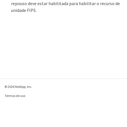
repouso deve estar habilitada para habilitar o recurso de
unidade FIPS.
© 2026 NetApp, Inc.
Termos de uso
Política de privacidade
Política de cookies
Configurações de