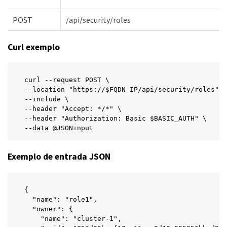
POST
/api/security/roles
Curl exemplo
curl --request POST \

--location "https://$FQDN_IP/api/security/roles" \

--include \

--header "Accept: */*" \

--header "Authorization: Basic $BASIC_AUTH" \

--data @JSONinput
Exemplo de entrada JSON
{

  "name": "role1",

  "owner": {

    "name": "cluster-1",
