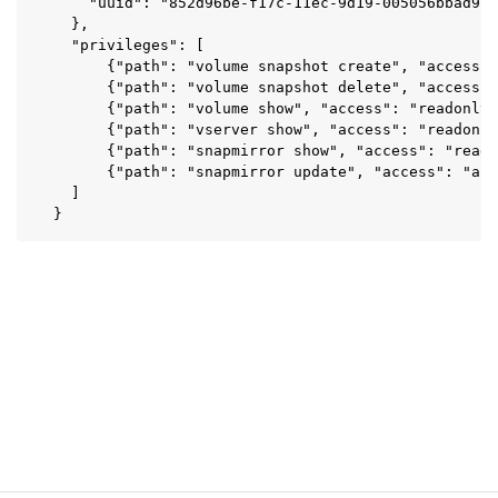
    "uuid": "852d96be-f17c-11ec-9d19-005056bbad91"

  },

  "privileges": [

      {"path": "volume snapshot create", "access":
      {"path": "volume snapshot delete", "access":
      {"path": "volume show", "access": "readonly"
      {"path": "vserver show", "access": "readonly
      {"path": "snapmirror show", "access": "reado
      {"path": "snapmirror update", "access": "all
  ]

}