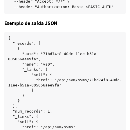
--header "Accept: */*" \

--header "Authorization: Basic $BASIC_AUTH"
Exemplo de saída JSON
{

  "records": [

    {

      "uuid": "71bd74f8-40dc-11ee-b51a-
005056aee9fa",

      "name": "vs0",

      "_links": {

          "self": {

            "href": "/api/svm/svms/71bd74f8-40dc-
11ee-b51a-005056aee9fa"

          }

      }

    }

  ],

  "num_records": 1,

  "_links": {

    "self": {

      "href": "/api/svm/svms"
