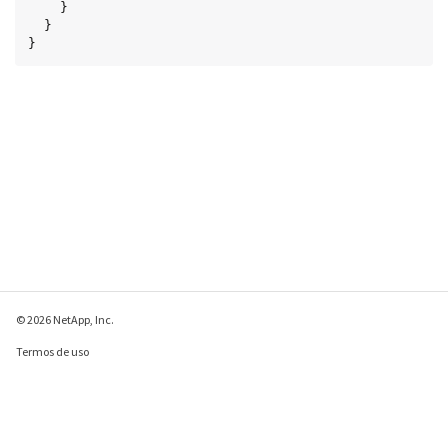
    }

  }

}
© 2026 NetApp, Inc.
Termos de uso
Política de privacidade
Política de cookies
Configurações de