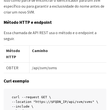
isso como parte de encontrar o identificador para um SVM
específico ou para garantir a exclusividade do nome antes de
criar um novo SVM.
Método HTTP e endpoint
Essa chamada de API REST usa o método e o endpoint a
seguir.
Método
Caminho
HTTP
OBTER
/api/svm/svms
Curl exemplo
curl --request GET \

--location "https://$FQDN_IP/api/svm/svms" \

--include \
