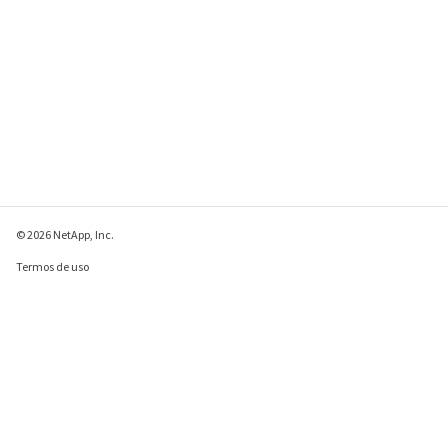
© 2026 NetApp, Inc.
Termos de uso
Política de privacidade
Política de cookies
Configurações de
cookies
Enviar comentários sobre esta página