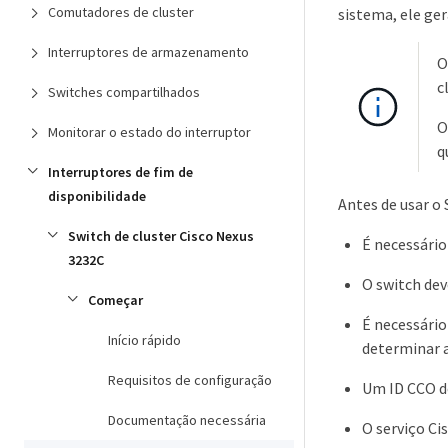
Comutadores de cluster
sistema, ele ger
Interruptores de armazenamento
O
c
Switches compartilhados
O
Monitorar o estado do interruptor
q
Interruptores de fim de
disponibilidade
Antes de usar o 
Switch de cluster Cisco Nexus
É necessário
3232C
O switch dev
Começar
É necessário
Início rápido
determinar 
Requisitos de configuração
Um ID CCO de
Documentação necessária
O serviço Ci