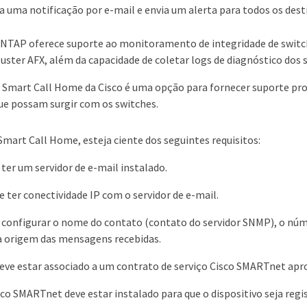
a uma notificação por e-mail e envia um alerta para todos os desti
NTAP oferece suporte ao monitoramento de integridade de switc
luster AFX, além da capacidade de coletar logs de diagnóstico dos 
 Smart Call Home da Cisco é uma opção para fornecer suporte proa
ue possam surgir com os switches.
Smart Call Home, esteja ciente dos seguintes requisitos:
 ter um servidor de e-mail instalado.
e ter conectividade IP com o servidor de e-mail.
 configurar o nome do contato (contato do servidor SNMP), o núme
a origem das mensagens recebidas.
ve estar associado a um contrato de serviço Cisco SMARTnet apr
sco SMARTnet deve estar instalado para que o dispositivo seja regi