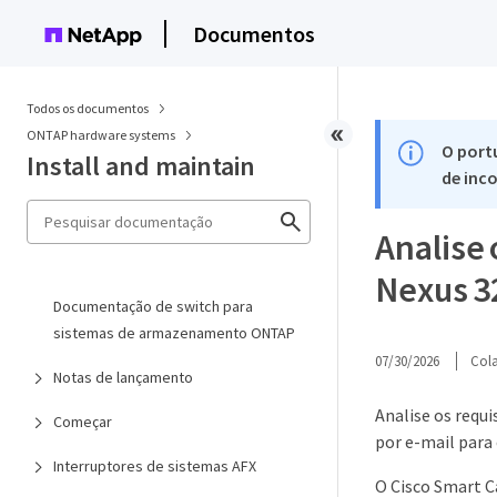
Documentos
Todos os documentos
ONTAP hardware systems
O port
Install and maintain
de inco
Analise 
Nexus 3
Documentação de switch para
sistemas de armazenamento ONTAP
07/30/2026
Col
Notas de lançamento
Analise os requ
Começar
por e-mail para 
Interruptores de sistemas AFX
O Cisco Smart C