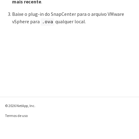
mais recente
.
Baixe o plug-in do SnapCenter para o arquivo VMware
vSphere para
qualquer local.
.ova
© 2026 NetApp, Inc.
Termos de uso
Política de privacidade
Política de cookies