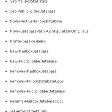
Get-MailboxStatistics
Get-PublicFolderDatabase
Mover-ActiveMailboxDatabase
Move-DatabasePath -ConfigurationOnly: True
Monte-base de dados
New-MailboxDatabase
New-PublicFolderDatabase
Remover-MailboxDatabase
Remove-MailboxDatabaseCopy
Remover-PublicFolderDatabase
Resume-MailboxDatabaseCopy
Set-AdServerSettings