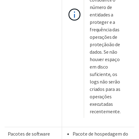
número de
entidades a
proteger e a
frequência das
operações de
proteçãoão de
dados. Se não
houver espaço
em disco
suficiente, os
logs não serão
criados para as
operações
executadas
recentemente.
Pacotes de software
Pacote de hospedagem do