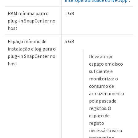
RAM mínima para o
1 GB
plug-in SnapCenter no
host
Espaço mínimo de
5 GB
instalação e log para o
plug-in SnapCenter no
Deve alocar
host
espaço em disco
suficiente e
monitorizar o
consumo de
armazenamento
pela pasta de
registos. O
espaço de
registo
necessário varia
consoante o