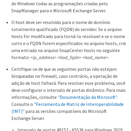
do Windows todas as programações criadas pelo
SnapManager para o Microsoft Exchange Server.
O host deve ser resolvido para o nome de domínio
totalmente qualificado (FQDN) do servidor. Se o arquivo
hosts for modificado para torná-lo resoluvel e se o nome
curto e o FQDN forem especificados no arquivo hosts, crie
uma entrada no arquivo SnapCenter hosts no seguinte
formato:
<ip_address> <host_fqdn> <host_name>
.
Certifique-se de que as seguintes portas não estejam
bloqueadas no firewall, caso contrário, a operação de
adição de host falhará. Para resolver esse problema, você
deve configurar o intervalo de portas dinâmico. Para mais
informações, consulte
"Documentação da Microsoft"
.
Consulte o
"Ferramenta de Matriz de Interoperabilidade
(IMT)"
para as versões compatíveis do Microsoft
Exchange Server.
Intervalo de portas 49152 - 65536 para Windows 2019