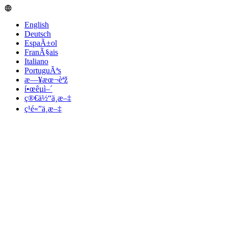
English
Deutsch
EspaÃ±ol
FranÃ§ais
Italiano
PortuguÃªs
æ—¥æœ¬èªž
í•œêµ­ì–´
ç®€ä½“ä¸­æ–‡
ç¹é«”ä¸­æ–‡