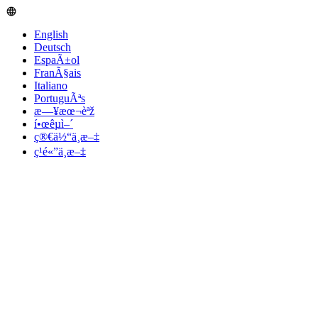
English
Deutsch
EspaÃ±ol
FranÃ§ais
Italiano
PortuguÃªs
æ—¥æœ¬èªž
í•œêµ­ì–´
ç®€ä½“ä¸­æ–‡
ç¹é«”ä¸­æ–‡