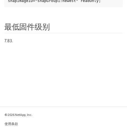
snapImageID="snapGroup1:newest" readOnly;
最低固件级别
7.83.
© 2026 NetApp, Inc.
使用条款