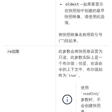
—如果要显示
oldest
在快照组中创建的最早
快照映像、请使用此选
项。
将快照映像名称用双引号
("")括起来。
此参数会将快照卷设置为
re仅限
只读。此参数实际上是一
个布尔值；但是、在该命
令的上下文中、布尔值始
终为`true`。
使用
`readOnly`
参数时、不
会创建快照
卷。