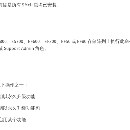
，前提是所有 SMcli 包均已安装。
2800、E5700、EF600、EF300、EF50 或 EF80 存储阵列上执
 或 Support Admin 角色。
以下操作之一：
钥以永久升级功能
钥以永久升级功能包
启用某个功能