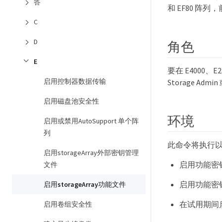
答
和 EF80 阵列
C
D
角色
E
要在 E4000、E
启用控制器数据传输
Storage Admin
启用磁盘池安全性
环境
启用或禁用AutoSupport 单个阵
列
此命令将执行
启用storageArray外部密钥管理
启用功能密
文件
启用功能密
启用storageArray功能文件
在试用期间
启用卷组安全性