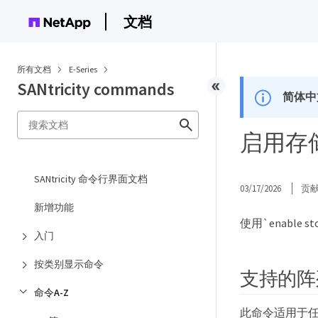
文档
所有文档
E-Series
SANtricity commands
简体中
启用存储阵
SANtricity 命令行界面文档
03/17/2026
贡
新增功能
使用`enable
入门
按类别显示命令
支持的阵
命令A-Z
此命令适用于任何单