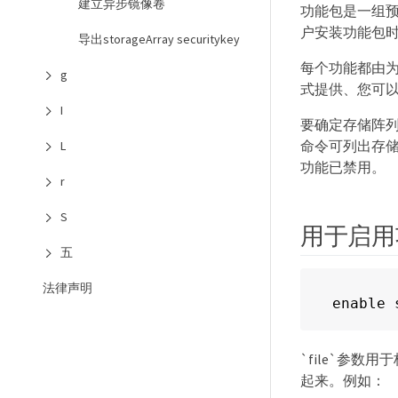
建立异步镜像卷
功能包是一组
户安装功能包
导出storageArray securitykey
每个功能都由
g
式提供、您可
I
要确定存储阵列上加载的
命令可列出存
L
功能已禁用。
r
S
用于启用
五
法律声明
enable 
`file`参
起来。例如：