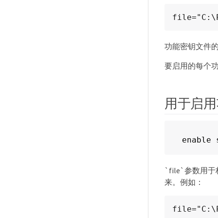
file="C:\
功能密钥文件的
要启用的每个
用于启用
enable 
`file`参
来。例如：
file="C:\