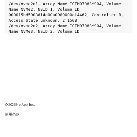
/dev/nvme2n1, Array Name ICTM0706SYS04, Volume 
Name NVMe2, NSID 1, Volume ID 
000015bd5903df4a00a0980000af4462, Controller B, 
Access State unknown, 2.15GB

/dev/nvme2n2, Array Name ICTM0706SYS04, Volume 
Name NVMe3, NSID 2, Volume ID 
000015c05903e24000a0980000af4462, Controller B, 
Access State unknown, 2.15GB

/dev/nvme2n3, Array Name ICTM0706SYS04, Volume 
Name NVMe4, NSID 4, Volume ID 
00001bb0593a46f400a0980000af4462, Controller B, 
Access State unknown, 2.15GB

/dev/nvme2n4, Array Name ICTM0706SYS04, Volume 
Name NVMe6, NSID 6, Volume ID 
00001696593b424b00a0980000af4112, Controller B, 
Access State unknown, 2.15GB
© 2026 NetApp, Inc.
使用条款
隐私策略
Cookie 政策