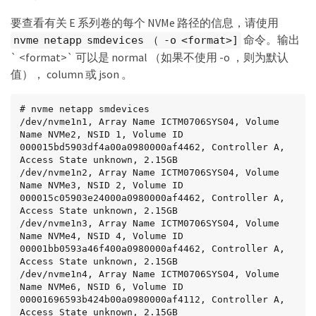
要查看有关 E 系列卷的每个 NVMe 路径的信息，请使用
命令。输出
nvme netapp smdevices （ -o <format>]
` <format>` 可以是 normal （如果不使用 -o ，则为默认
值）， column 或 json 。
# nvme netapp smdevices

/dev/nvme1n1, Array Name ICTM0706SYS04, Volume 
Name NVMe2, NSID 1, Volume ID 
000015bd5903df4a00a0980000af4462, Controller A, 
Access State unknown, 2.15GB

/dev/nvme1n2, Array Name ICTM0706SYS04, Volume 
Name NVMe3, NSID 2, Volume ID 
000015c05903e24000a0980000af4462, Controller A, 
Access State unknown, 2.15GB

/dev/nvme1n3, Array Name ICTM0706SYS04, Volume 
Name NVMe4, NSID 4, Volume ID 
00001bb0593a46f400a0980000af4462, Controller A, 
Access State unknown, 2.15GB

/dev/nvme1n4, Array Name ICTM0706SYS04, Volume 
Name NVMe6, NSID 6, Volume ID 
00001696593b424b00a0980000af4112, Controller A, 
Access State unknown, 2.15GB
