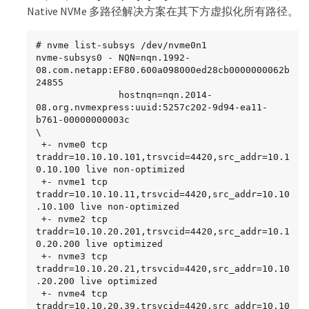
Native NVMe 多路径解决方案在其下方虚拟化所有路径。
# nvme list-subsys /dev/nvme0n1

nvme-subsys0 - NQN=nqn.1992-
08.com.netapp:EF80.600a098000ed28cb0000000062b
24855

               hostnqn=nqn.2014-
08.org.nvmexpress:uuid:5257c202-9d94-ea11-
b761-00000000003c

\

 +- nvme0 tcp 
traddr=10.10.10.101,trsvcid=4420,src_addr=10.1
0.10.100 live non-optimized

 +- nvme1 tcp 
traddr=10.10.10.11,trsvcid=4420,src_addr=10.10
.10.100 live non-optimized

 +- nvme2 tcp 
traddr=10.10.20.201,trsvcid=4420,src_addr=10.1
0.20.200 live optimized

 +- nvme3 tcp 
traddr=10.10.20.21,trsvcid=4420,src_addr=10.10
.20.200 live optimized

 +- nvme4 tcp 
traddr=10.10.20.39,trsvcid=4420,src_addr=10.10