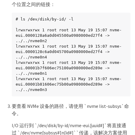
个位置之间的链接：
# ls /dev/disk/by-id/ -l

lrwxrwxrwx 1 root root 13 May 19 15:07 nvme-
eui.0000128a6a0d045500a0980000ed27f4 -> 
../../nvme0n2

lrwxrwxrwx 1 root root 13 May 19 15:07 nvme-
eui.0000128c6a0d045700a0980000ed27f4 -> 
../../nvme0n4

lrwxrwxrwx 1 root root 13 May 19 15:07 nvme-
eui.00001b7f606ec75100a0980000ed289e -> 
../../nvme0n1

lrwxrwxrwx 1 root root 13 May 19 15:07 nvme-
eui.00001b81606ec75b00a0980000ed289e -> 
../../nvme0n3
要查看 NVMe 设备的路径，请使用 `nvme list-subsys`命
令。
I/O 运行到 `/dev/disk/by-id/nvme-eui.[uuid#]`将直接通
过 `/dev/nvme[subsys#]n[id#]``传递，该解决方案使用