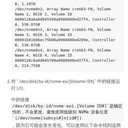
B, 1.10TB

/dev/nvme0n2, Array Name creG63-FN, Volume 
Name 2, NSID 2, Volume ID 
0000128a6a0d045500a0980000ed27f4, Controller 
A, 536.87GB

/dev/nvme0n3, Array Name creG63-FN, Volume 
Name 3, NSID 3, Volume ID 
00001b81606ec75b00a0980000ed289e, Controller 
B, 536.87GB

/dev/nvme0n4, Array Name creG63-FN, Volume 
Name 4, NSID 4, Volume ID 
0000128c6a0d045700a0980000ed27f4, Controller 
A, 214.75GB
对 `/dev/disk/by-id/nvme-eui.[Volume ID#]`中的链接运
行 I/O。
中的链接
/dev/disk/by-id/nvme-eui.[Volume ID#]`是确定
性的，不会更改。避免使用低级别 NVMe 设备位置
`(/dev/nvme[subsys#]n[id#])
，因为它可能会发生变化。可以使用以下命令找到这两