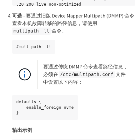
.20.200 live non-optimized

 +- nvme5 tcp 
可选
- 要通过旧版 Device Mapper Multipath (DMMP) 命令
traddr=10.10.20.31,trsvcid=4420,src_addr=10.10
.20.200 live non-optimized

查看本机故障转移的路径信息，请使用
 +- nvme6 tcp 
命令。
multipath -ll
traddr=10.10.10.49,trsvcid=4420,src_addr=10.10
.10.100 live optimized

 +- nvme7 tcp 
#multipath -ll
traddr=10.10.10.41,trsvcid=4420,src_addr=10.10
.10.100 live optimized
要通过传统 DMMP 命令查看路径信息，
必须在
文件
/etc/multipath.conf
中设置以下内容：
defaults {

    enable_foreign nvme

}
输出示例