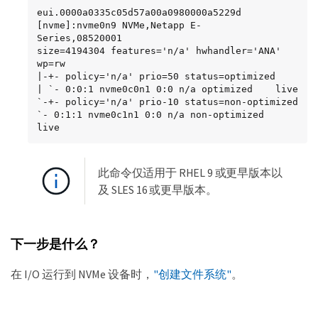
eui.0000a0335c05d57a00a0980000a5229d 
[nvme]:nvme0n9 NVMe,Netapp E-

Series,08520001

size=4194304 features='n/a' hwhandler='ANA' 
wp=rw

|-+- policy='n/a' prio=50 status=optimized

| `- 0:0:1 nvme0c0n1 0:0 n/a optimized    live

`-+- policy='n/a' prio-10 status=non-optimized

`- 0:1:1 nvme0c1n1 0:0 n/a non-optimized    
live
此命令仅适用于 RHEL 9 或更早版本以
及 SLES 16 或更早版本。
下一步是什么？
在 I/O 运行到 NVMe 设备时，
"创建文件系统"
。