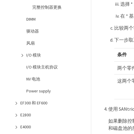
选择 *
完整控制器更换
在 *
DIMM
比较两个
驱动器
下一步取
风扇
条件
I/O 模块
I/O 模块主机协议
两个零
NV 电池
这两个
Power supply
EF300 和 EF600
使用 SANtr
E2800
如果删除控
E4000
和磁盘池的