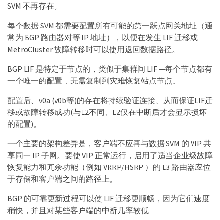
SVM 不再存在。
每个数据 SVM 都需要配置所有可能的第一跃点网关地址（通
常为 BGP 路由器对等 IP 地址），以便在发生 LIF 迁移或
MetroCluster 故障转移时可以使用返回数据路径。
BGP LIF 是特定于节点的，类似于集群间 LIF —每个节点都有
一个唯一的配置，无需复制到灾难恢复站点节点。
配置后、v0a (v0b等)的存在将持续验证连接、从而保证LIF迁
移或故障转移成功(与L2不同、L2仅在中断后才会显示损坏
的配置)。
一个主要的架构差异是，客户端不应再与数据 SVM 的 VIP 共
享同一 IP 子网。要使 VIP 正常运行，启用了适当企业级故障
恢复能力和冗余功能（例如 VRRP/HSRP ）的 L3 路由器应位
于存储和客户端之间的路径上。
BGP 的可靠更新过程可以使 LIF 迁移更顺畅，因为它们速度
稍快，并且对某些客户端的中断几率较低