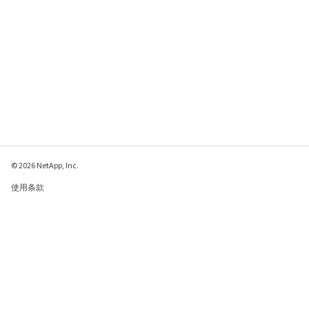
© 2026 NetApp, Inc.
使用条款
隐私策略
Cookie 政策
Cookie 设置
请发送有关此页面的反馈