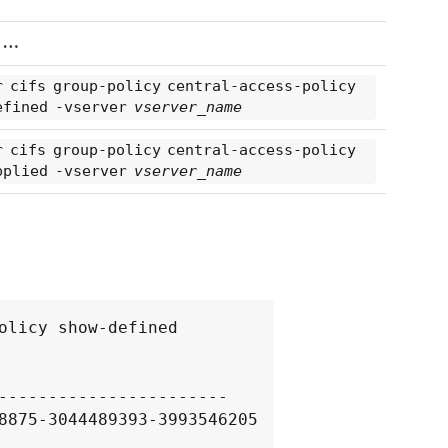
…​
r cifs group-policy central-access-policy
efined -vserver
vserver_name
r cifs group-policy central-access-policy
pplied -vserver
vserver_name
olicy show-defined

-----------------------

8875-3044489393-3993546205
