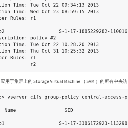
p2                   S-1-17-1885229282-110016
                    r2
于集群上的 Storage Virtual Machine （ SVM ）的所有
:> vserver cifs group-policy central-access-p
  Name                 SID

-------------------- ------------------------
p1                   S-1-17-3386172923-113298