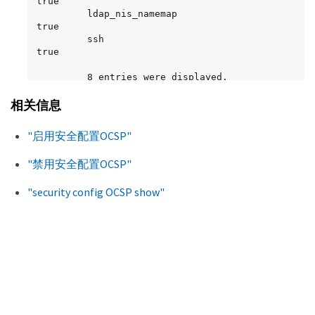
true

         ldap_nis_namemap                   
true

         ssh                                
true

         8 entries were displayed.
相关信息
"启用安全配置OCSP"
"禁用安全配置OCSP"
"security config OCSP show"