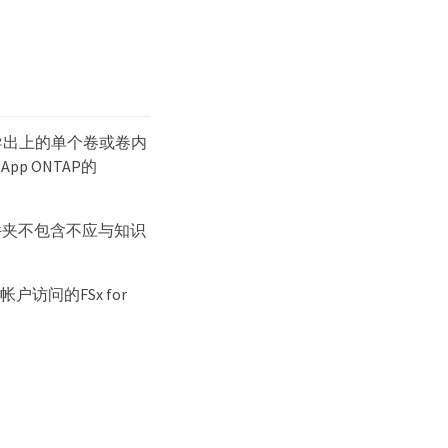
NFS导出上的单个卷或卷内
pp ONTAP的
件夹不包含不应与知识
问的FSx for