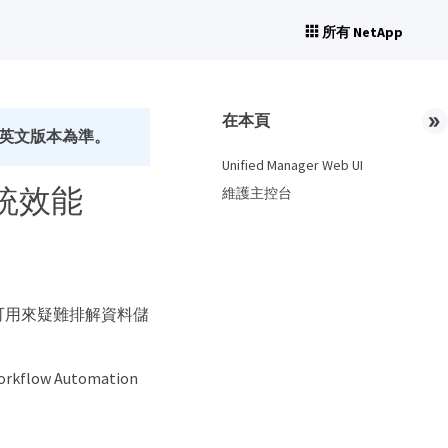
所有 NetApp
在本頁
英文版本為準。
Unified Manager Web UI
系統效能
維護主控台
些介面可用來疑難排解資料儲
。
ow Automation