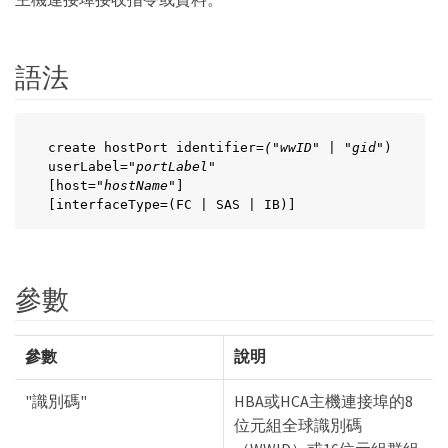
語法
create hostPort identifier=
("wwID"
 | "
gid"
)

userLabel="
portLabel"
[host=
"hostName"
]

[interfaceType=(FC | SAS | IB)]
參數
參數
說明
"識別碼"
HBA或HCA主機連接埠的8
位元組全球識別碼