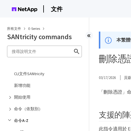
文件
所有文件
E-Series
SANtricity commands
本繁體
刪除憑證 -
CLI文件SANtricity
03/17/2026
貢
新增功能
「刪除憑證」命
開始使用
命令（依類別）
支援的陣
命令A-Z
此指令適用於 EF6