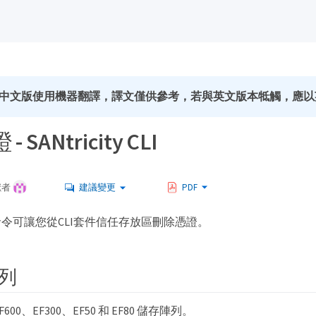
中文版使用機器翻譯，譯文僅供參考，若與英文版本牴觸，應以
 SANtricity CLI
獻者
建議變更
PDF
令可讓您從CLI套件信任存放區刪除憑證。
列
00、EF300、EF50 和 EF80 儲存陣列。