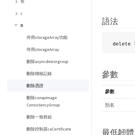
答
c
語法
D
停用storageArray功能
delete 
停用storageArray
刪除asyncdmirorgroup
參數
刪除稽核記錄
刪除憑證
參數
刪除csnapimage
別名
ConsistencyGroup
刪除一致群組
刪除控制器caCertificate
最低韌體