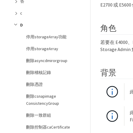
答
E2700 或 E56
c
D
角色
停用storageArray功能
若要在 E4000
停用storageArray
Storage Admi
刪除asyncdmirorgroup
背景
刪除稽核記錄
刪除憑證
刪除csnapimage
ConsistencyGroup
此
刪除一致群組
F
刪除控制器caCertificate