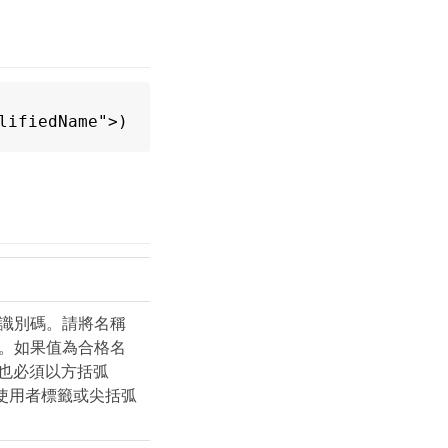
lifiedName">)
識別碼。請將名稱
。如果值為合格名
您也必須以方括弧
為使用者標籤或尖括弧