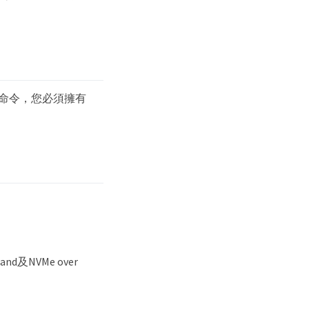
上執行此命令，您必須擁有
and及NVMe over