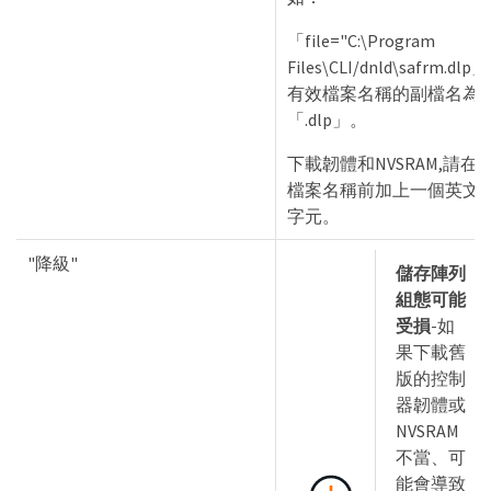
「file="C:\Program
Files\CLI/dnld\safrm.dlp」
有效檔案名稱的副檔名為
「.dlp」。
下載韌體和NVSRAM,請在
檔案名稱前加上一個英文
字元。
"降級"
儲存陣列
組態可能
受損
-如
果下載舊
版的控制
器韌體或
NVSRAM
不當、可
能會導致