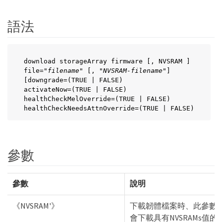
語法
download storageArray firmware [, NVSRAM ]

file="
filename
" [, "
NVSRAM-filename
"]

[downgrade=(TRUE | FALSE)

activateNow=(TRUE | FALSE)

healthCheckMelOverride=(TRUE | FALSE)

healthCheckNeedsAttnOverride=(TRUE | FALSE)
參數
參數
說明
《NVSRAM'》
下載韌體檔案時、此參數
會下載具有NVSRAMs值的