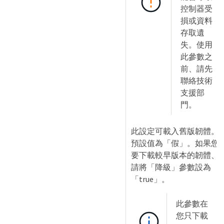
控制器受
損或資料
存取遺
失。使用
此參數之
前、請先
聯絡技術
支援部
門。
此設定可載入舊版韌體。
預設值為「假」。如果您
要下載較早版本的韌體、
請將「降級」參數設為
「true」。
此參數在
您只下載