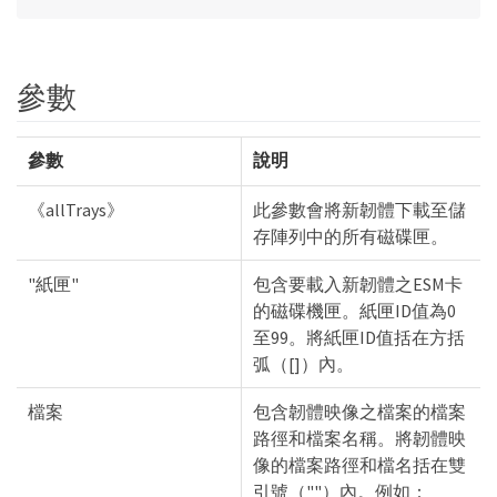
參數
參數
說明
《allTrays》
此參數會將新韌體下載至儲
存陣列中的所有磁碟匣。
"紙匣"
包含要載入新韌體之ESM卡
的磁碟機匣。紙匣ID值為0
至99。將紙匣ID值括在方括
弧（[]）內。
檔案
包含韌體映像之檔案的檔案
路徑和檔案名稱。將韌體映
像的檔案路徑和檔名括在雙
引號（""）內。例如：