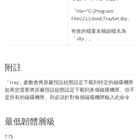
「file="C:\Program
Files\CLI/dnld\TraySet.dlp」
有效的檔案名稱副檔名為
「.dlp」。
附註
「tray」參數會將原廠預設組態設定下載到特定的磁碟機匣
如果您需要將原廠預設組態設定下載到多個磁碟機匣、但不
是所有的磁碟機匣、則必須針對每個磁碟機匣輸入此命令
最低韌體層級
7.75