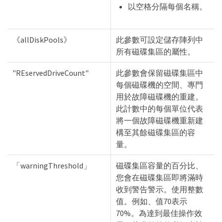
以空格分隔每個名稱。
《allDiskPools》
此參數可設定儲存陣列中
所有磁碟集區的屬性。
"REservedDriveCount"
此參數會保留磁碟集區中
每個磁碟機的空間、專門
用於故障磁碟機的重建。
此計數中的每個單位代表
將一個故障磁碟機重新建
構至其餘磁碟集區的容
量。
「warningThreshold」
磁碟集區容量的百分比、
您會在磁碟集區即將滿時
收到警告警示。使用整數
值。例如、值70表示
70%。為達到最佳操作效