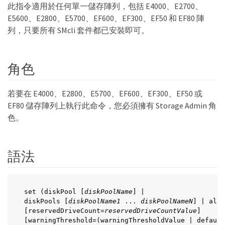
此指令適用於任何單一儲存陣列，包括 E4000、E2700、
E5600、E2800、E5700、EF600、EF300、EF50 和 EF80 陣
列，只要所有 SMcli 套件都已安裝即可。
角色
若要在 E4000、E2800、E5700、EF600、EF300、EF50 或
EF80 儲存陣列上執行此命令，您必須擁有 Storage Admin 角
色。
語法
set (diskPool [
diskPoolName
] |

diskPools [
diskPoolName1
 ... 
diskPoolNameN
] | allD
[reservedDriveCount=
reservedDriveCountValue
]

[warningThreshold=(warningThresholdValue | default