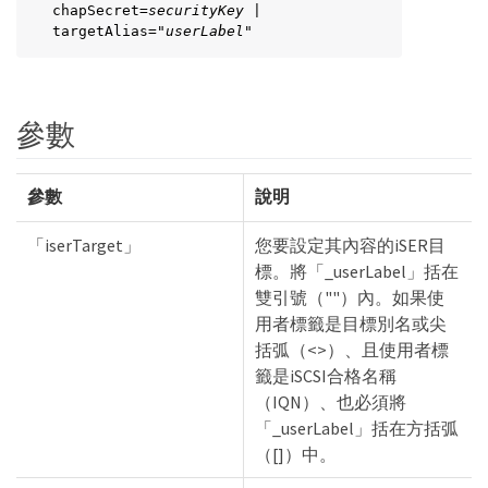
chapSecret=
securityKey
 |

targetAlias="
userLabel
"
參數
參數
說明
「iserTarget」
您要設定其內容的iSER目
標。將「_userLabel」括在
雙引號（""）內。如果使
用者標籤是目標別名或尖
括弧（<>）、且使用者標
籤是iSCSI合格名稱
（IQN）、也必須將
「_userLabel」括在方括弧
（[]）中。