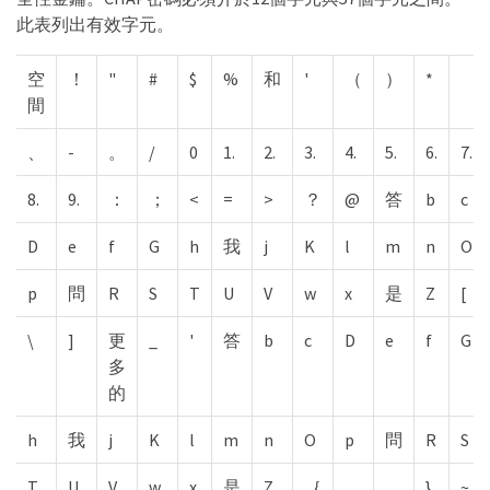
此表列出有效字元。
空
！
"
#
$
%
和
'
（
）
*
間
、
-
。
/
0
1.
2.
3.
4.
5.
6.
7.
8.
9.
：
；
<
=
>
？
@
答
b
c
D
e
f
G
h
我
j
K
l
m
n
O
p
問
R
S
T
U
V
w
x
是
Z
[
\
]
更
_
'
答
b
c
D
e
f
G
多
的
h
我
j
K
l
m
n
O
p
問
R
S
T
U
V
w
x
是
Z
｛
}
~