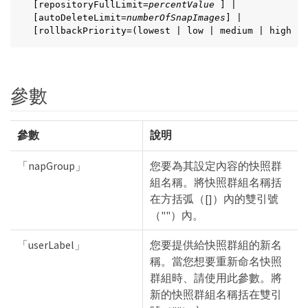
[repositoryFullLimit=
percentValue
 ] |

[autoDeleteLimit=
numberOfSnapImages
] |

[rollbackPriority=(lowest | low | medium | high | 
參數
參數
說明
「napGroup」
您要為其設定內容的快照群
組名稱。將快照群組名稱括
在方括弧（[]）內的雙引號
（""）內。
「userLabel」
您要提供給快照群組的新名
稱。當您想要重新命名快照
群組時、請使用此參數。將
新的快照群組名稱括在雙引