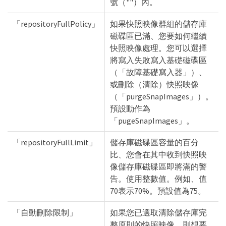
號（""）內。
「repositoryFullPolicy」
如果快照映像群組的儲存庫
磁碟區已滿、您要如何繼續
快照映像處理。您可以選擇
將寫入失敗寫入基礎磁碟區
（「故障基礎寫入器」）、
或刪除（清除）快照映像
（「purgeSnapImages」）。
預設動作為
「pugeSnapImages」。
「repositoryFullLimit」
儲存庫磁碟區容量的百分
比、您會在其中收到快照映
像儲存庫磁碟區即將滿的警
告。使用整數值。例如、值
70表示70%。預設值為75。
「自動刪除限制」
如果您已選取清除儲存庫完
整原則的快照映像、則想要