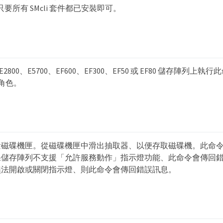
，只要所有 SMcli 套件都已安裝即可。
、E2800、E5700、EF600、EF300、EF50 或 EF80 儲存陣列
n 角色。
量磁碟機匣。從磁碟機匣中滑出抽取器、以便存取磁碟機。此命
果儲存陣列不支援「允許服務動作」指示燈功能、此命令會傳回
無法開啟或關閉指示燈、則此命令會傳回錯誤訊息。