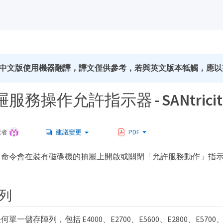
中文版使用機器翻譯，譯文僅供參考，若與英文版本牴觸，應以
務操作允許指示器 - SANtricity
獻者
建議變更
PDF
」命令會在裝有磁碟機的抽屜上開啟或關閉「允許服務動作」指
列
一儲存陣列，包括 E4000、E2700、E5600、E2800、E5700、EF