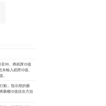
至99。將紙匣ID值
您未輸入紙匣ID值、
值。
行動」指示燈的藥
。將藥櫃ID值括在方括