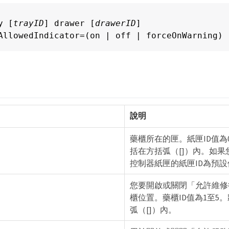
y [
trayID
] drawer [
drawerID
]

AllowedIndicator=(on | off | forceOnWarning)
說明
藥櫃所在的匣。紙匣ID值為0
括在方括弧（[]）內。如果
控制器紙匣的紙匣ID為預設
您要開啟或關閉「允許維修
櫃位置。藥櫃ID值為1至5
弧（[]）內。