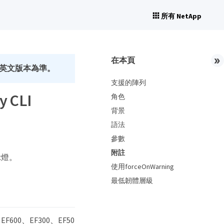
所有 NetApp
在本頁
英文版本為準。
支援的陣列
 CLI
角色
背景
語法
參數
附註
示燈。
使用forceOnWarning
最低韌體層級
600、EF300、EF50