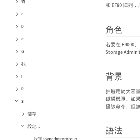
答
和 EF80 陣列
c
D
角色
e
若要在 E4000
G
Storage Admi
我
背景
l
R
抽屜用於大容
磁碟機匣。如
S
援該命令、但
儲存...
設定...
語法
設定asyncdmirorgroup