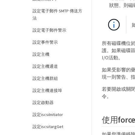
狀態、則磁
設定電子郵件 SMTP 傳送方
法
設定電子郵件警示
設定事件警示
所有磁碟機位
護。如果磁碟
設定主機
I/O活動。
設定主機通道
如果受影響的藥
現一則警告、
設定主機群組
若要開啟或關
設定主機連接埠
令。
設定啟動器
設定iscsiInitiator
使用force
設定iscsitargGet
如果您準備移