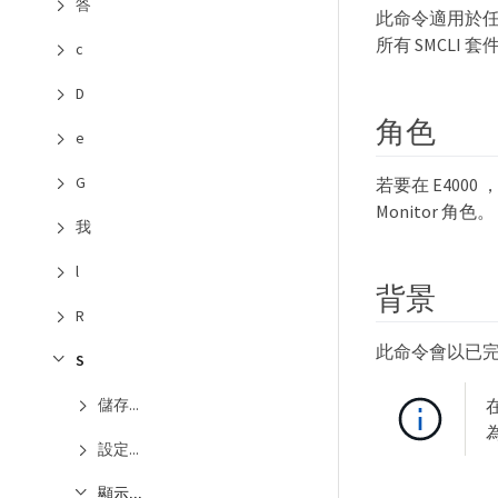
答
此命令適用於任何個別
所有 SMCLI 
c
D
角色
e
G
若要在 E4000 ，
Monitor 角色。
我
l
背景
R
此命令會以已
S
儲存...
為
設定...
顯示...