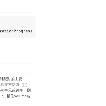
zationProgress
射配對的主要
稱括在方括弧（[]）
有特殊字元或數字、則
）括住Volume名