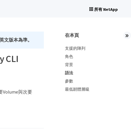
所有 NetApp
在本頁
英文版本為準。
支援的陣列
 CLI
角色
背景
語法
參數
最低韌體層級
中主要Volume與次要