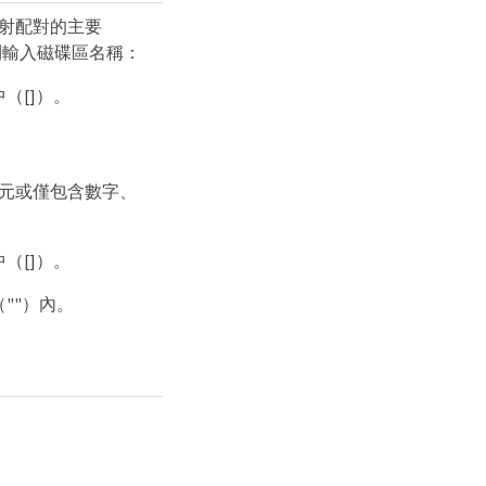
射配對的主要
規則輸入磁碟區名稱：
（[]）。
元或僅包含數字、
（[]）。
""）內。