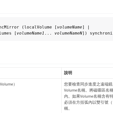
ncMirror (localVolume [
volumeName
] |

lumes [
volumeName1
... 
volumeNameN
]) synchroni
說明
Volume）
您要檢查同步進度之遠端鏡
Volume名稱。將磁碟區名
內。如果Volume名稱含
必須在方括弧內以雙引號（""
稱。