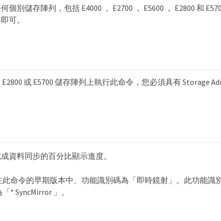
儲存陣列，包括 E4000 ， E2700 ， E5600 ， E2800 和 E
套件即可。
 E2800 或 E5700 儲存陣列上執行此命令，您必須具有 Storage Admi
完成資料同步的百分比顯示進度。
在此命令的早期版本中、功能識別碼為「即時鏡射」。此功能識
「* SyncMirror 」。