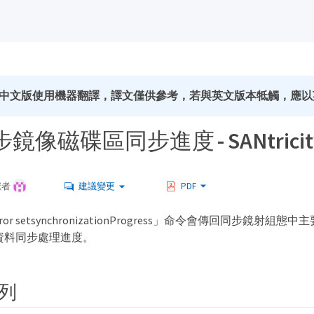
中文版使用機器翻譯，譯文僅供參考，若與英文版本牴觸，應以
像磁碟區同步進度 - SANtricity
獻者
建議變更
PDF
irror setsynchronizationProgress」命令會傳回同步鏡射組態
的資料同步處理進度。
列