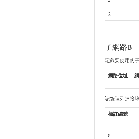
4.
2.
子網路B
定義要使用的
網路位址
記錄陣列連接埠
標註編號
8.