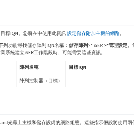
目標IQN。您將在中使用此資訊
設定儲存附加主機的網路
。
ity 下列功能尋找儲存陣列IQN名稱：
儲存陣列
>* iSER
>*管理設定
。
業系統建立iSER工作階段時、可能需要這些資訊。
陣列名稱
目標IQN
陣列控制器（目標）
iniBand光纖上主機和儲存設備的網路組態。這些指示假設將使用