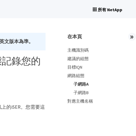
所有 NetApp
在本頁
英文版本為準。
主機識別碼
d 組態記錄您的
建議的組態
目標IQN
網路組態
子網路A
子網路B
對應主機名稱
訊上的iSER。您需要這