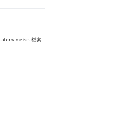
rname.iscsi檔案