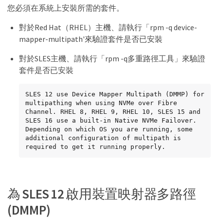
您必須在系統上安裝所需的套件。
對於Red Hat（RHEL）主機、請執行「rpm -q device-
mapper-multipath'來驗證套件是否已安裝
對於SLES主機、請執行「rpm -q多重路徑工具」來驗證
套件是否已安裝
SLES 12 use Device Mapper Multipath (DMMP) for 
multipathing when using NVMe over Fibre 
Channel. RHEL 8, RHEL 9, RHEL 10, SLES 15 and 
SLES 16 use a built-in Native NVMe Failover. 
Depending on which OS you are running, some 
additional configuration of multipath is 
required to get it running properly.
為 SLES 12 啟用裝置映射器多路徑
(DMMP)