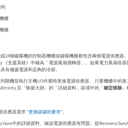
陣列
碟機櫃
碟機櫃
機或24個磁碟機的控制器機櫃或磁碟機櫃都包含兩個電源供應器
ricity 《支援系統》中稱為「電源風扇迴轉器」。如果電力風扇容
櫃具有備援電源和足夠的冷卻。
列開機並執行主機I/O作業時更換電源供應器、 只要機櫃中的
Ntricity 且「恢復大師」的「詳細資料」區域中的「
確定移除
」
源供應器需求
"更換碳罐的要求"
。
ery Guru中的詳細資料、確認電源供應器有問題。從Recovery Guru中