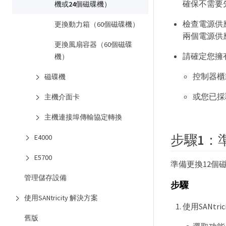
確保不需要
機或24個磁碟機）
檢查電源供
更換動力箱（60個磁碟機）
兩個電源供
更換風扇容器（60個磁碟
請確定您擁
機）
控制器櫃
磁碟機
或您已採
主機介面卡
主機連接埠傳輸協定轉換
步驟1：
E4000
E5700
準備更換12個
管理儲存設備
步驟
使用SANtricity 解決方案
使用SANtri
舊版