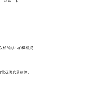
ics（診斷）]。
、也可以檢閱顯示的機櫃資
的電源供應器故障。