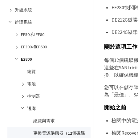
EF280快閃
升級系統
DE212C磁
維護系統
DE224C磁
EF50 和 EF80
關於這項工作
EF300和EF600
E2800
每個12個磁碟
這些在SANt
總覽
換、以確保機
電池
您可以在儲存陣
為「最佳」、SA
控制器
開始之前
迴廊
檢閱中的電
總覽與需求
檢閱Recov
更換電源供應器（12個磁碟