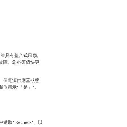
、並具有整合式風扇。
器故障、您必須儘快更
第二個電源供應器狀態
欄位顯示*「是」*。
選取* Recheck*、以