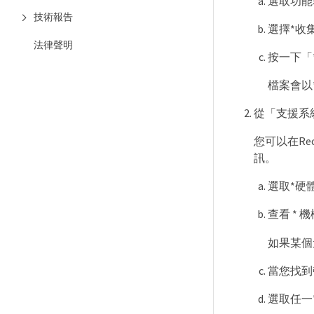
選取功能表：
技術報告
選擇*收
法律聲明
按一下「* 
檔案會以*
從「支援系統
您可以在Re
訊。
選取*硬
查看 * 
如果某個
當您找到
選取任一