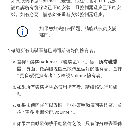
如果狀態不是 Optimal （最佳）或任何警示 LED 亮起，
請確認所有纜線均已正確安裝，且控制器迴廊已正確安
裝。如有必要，請移除並重新安裝控制器迴廊。
如果您無法解決問題、請聯絡技術支援
部門。
確認所有磁碟區都已歸還給偏好的擁有者。
選擇 * 儲存› Volumes （磁碟區） * 。從「
所有磁碟
區
」頁面、確認磁碟區已散佈至偏好的擁有者。選擇
* 更多›變更擁有者 * 以檢視 Volume 擁有者。
如果所有磁碟區均為慣用擁有者、請繼續執行步驟
6。
如果未傳回任何磁碟區、則必須手動傳回磁碟區。前
往 * 更多›重新分配 Volume * 。
如果在自動發佈或手動發佈之後、只有部分磁碟區傳