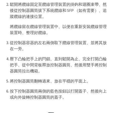
鬆開將纜線固定至纜線管理裝置的掛鉤和迴圈束帶、然
後從控制器圓筒拔下系統纜線和 SFP （如有需要）、追
蹤纜線的連接位置。
將纜線留在纜線管理裝置中、以便在重新安裝纜線管理
裝置時、整理好纜線。
從控制器容器的左右兩側取下纜線管理裝置、並將其放
在一旁。
壓下凸輪把手上的閂鎖、直到鬆開為止、完全打開凸輪
把手、從中間背板釋放控制器圓筒、然後用雙手將控制
器圓筒拉出機箱。
將控制器圓筒翻轉過來、放在平穩的平面上。
按下控制器圓筒兩側的藍色按鈕以打開蓋子、然後向上
或向外旋轉控制器圓筒的蓋子。