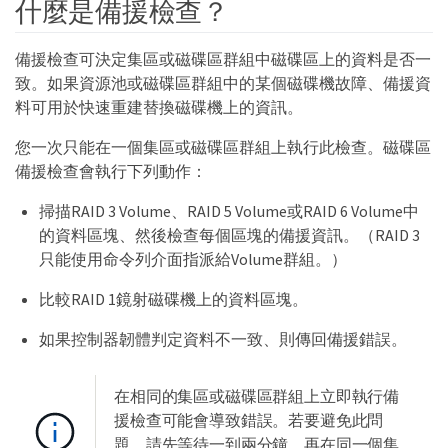
什麼是備援檢查？
備援檢查可決定集區或磁碟區群組中磁碟區上的資料是否一
致。如果資源池或磁碟區群組中的某個磁碟機故障、備援資
料可用於快速重建替換磁碟機上的資訊。
您一次只能在一個集區或磁碟區群組上執行此檢查。磁碟區
備援檢查會執行下列動作：
掃描RAID 3 Volume、RAID 5 Volume或RAID 6 Volume中
的資料區塊、然後檢查每個區塊的備援資訊。（RAID 3
只能使用命令列介面指派給Volume群組。）
比較RAID 1鏡射磁碟機上的資料區塊。
如果控制器韌體判定資料不一致、則傳回備援錯誤。
在相同的集區或磁碟區群組上立即執行備
援檢查可能會導致錯誤。若要避免此問
題、請先等待一到兩分鐘、再在同一個集