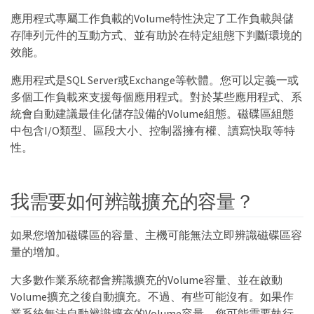
應用程式專屬工作負載的Volume特性決定了工作負載與儲
存陣列元件的互動方式、並有助於在特定組態下判斷環境的
效能。
應用程式是SQL Server或Exchange等軟體。您可以定義一或
多個工作負載來支援每個應用程式。對於某些應用程式、系
統會自動建議最佳化儲存設備的Volume組態。磁碟區組態
中包含I/O類型、區段大小、控制器擁有權、讀寫快取等特
性。
我需要如何辨識擴充的容量？
如果您增加磁碟區的容量、主機可能無法立即辨識磁碟區容
量的增加。
大多數作業系統都會辨識擴充的Volume容量、並在啟動
Volume擴充之後自動擴充。不過、有些可能沒有。如果作
業系統無法自動辨識擴充的Volume容量、您可能需要執行