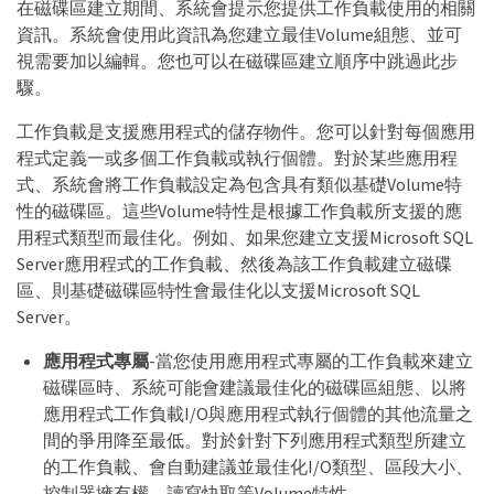
在磁碟區建立期間、系統會提示您提供工作負載使用的相關
資訊。系統會使用此資訊為您建立最佳Volume組態、並可
視需要加以編輯。您也可以在磁碟區建立順序中跳過此步
驟。
工作負載是支援應用程式的儲存物件。您可以針對每個應用
程式定義一或多個工作負載或執行個體。對於某些應用程
式、系統會將工作負載設定為包含具有類似基礎Volume特
性的磁碟區。這些Volume特性是根據工作負載所支援的應
用程式類型而最佳化。例如、如果您建立支援Microsoft SQL
Server應用程式的工作負載、然後為該工作負載建立磁碟
區、則基礎磁碟區特性會最佳化以支援Microsoft SQL
Server。
應用程式專屬
-當您使用應用程式專屬的工作負載來建立
磁碟區時、系統可能會建議最佳化的磁碟區組態、以將
應用程式工作負載I/O與應用程式執行個體的其他流量之
間的爭用降至最低。對於針對下列應用程式類型所建立
的工作負載、會自動建議並最佳化I/O類型、區段大小、
控制器擁有權、讀寫快取等Volume特性。