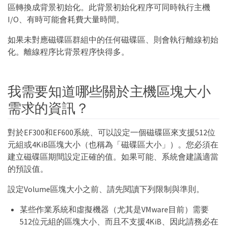
區轉換成背景初始化。此背景初始化程序可同時執行主機
I/O、有時可能會耗費大量時間。
如果未對應磁碟區群組中的任何磁碟區、則會執行離線初始
化。離線程序比背景程序快得多。
我需要知道哪些關於主機區塊大小
需求的資訊？
對於EF300和EF600系統、可以設定一個磁碟區來支援512位
元組或4KiB區塊大小（也稱為「磁碟區大小」）。您必須在
建立磁碟區期間設定正確的值。如果可能、系統會建議適當
的預設值。
設定Volume區塊大小之前、請先閱讀下列限制與準則。
某些作業系統和虛擬機器（尤其是VMware目前）需要
512位元組的區塊大小、而且不支援4KiB、因此請務必在