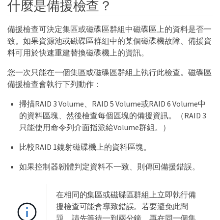
什麼是備援檢查？
備援檢查可決定集區或磁碟區群組中磁碟區上的資料是否一
致。如果資源池或磁碟區群組中的某個磁碟機故障、備援資
料可用於快速重建替換磁碟機上的資訊。
您一次只能在一個集區或磁碟區群組上執行此檢查。磁碟區
備援檢查會執行下列動作：
掃描RAID 3 Volume、RAID 5 Volume或RAID 6 Volume中
的資料區塊、然後檢查每個區塊的備援資訊。（RAID 3
只能使用命令列介面指派給Volume群組。）
比較RAID 1鏡射磁碟機上的資料區塊。
如果控制器韌體判定資料不一致、則傳回備援錯誤。
在相同的集區或磁碟區群組上立即執行備
援檢查可能會導致錯誤。若要避免此問
題、請先等待一到兩分鐘、再在同一個集