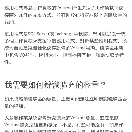
應用程式專屬工作負載的Volume特性決定了工作負載與儲
存陣列元件的互動方式、並有助於在特定組態下判斷環境的
效能。
應用程式是SQL Server或Exchange等軟體。您可以定義一或
多個工作負載來支援每個應用程式。對於某些應用程式、系
統會自動建議最佳化儲存設備的Volume組態。磁碟區組態
中包含I/O類型、區段大小、控制器擁有權、讀寫快取等特
性。
我需要如何辨識擴充的容量？
如果您增加磁碟區的容量、主機可能無法立即辨識磁碟區容
量的增加。
大多數作業系統都會辨識擴充的Volume容量、並在啟動
Volume擴充之後自動擴充。不過、有些可能沒有。如果作
業系統無法自動辨識擴充的Volume容量、您可能需要執行