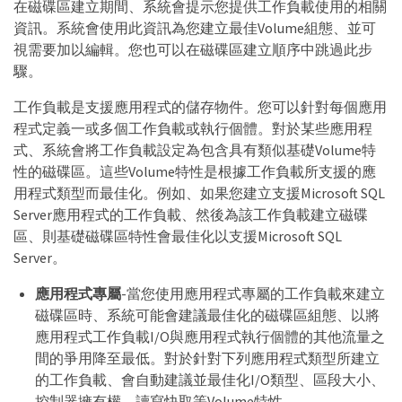
在磁碟區建立期間、系統會提示您提供工作負載使用的相關
資訊。系統會使用此資訊為您建立最佳Volume組態、並可
視需要加以編輯。您也可以在磁碟區建立順序中跳過此步
驟。
工作負載是支援應用程式的儲存物件。您可以針對每個應用
程式定義一或多個工作負載或執行個體。對於某些應用程
式、系統會將工作負載設定為包含具有類似基礎Volume特
性的磁碟區。這些Volume特性是根據工作負載所支援的應
用程式類型而最佳化。例如、如果您建立支援Microsoft SQL
Server應用程式的工作負載、然後為該工作負載建立磁碟
區、則基礎磁碟區特性會最佳化以支援Microsoft SQL
Server。
應用程式專屬
-當您使用應用程式專屬的工作負載來建立
磁碟區時、系統可能會建議最佳化的磁碟區組態、以將
應用程式工作負載I/O與應用程式執行個體的其他流量之
間的爭用降至最低。對於針對下列應用程式類型所建立
的工作負載、會自動建議並最佳化I/O類型、區段大小、
控制器擁有權、讀寫快取等Volume特性。