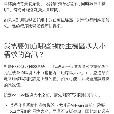
區轉換成背景初始化。此背景初始化程序可同時執行主機
I/O、有時可能會耗費大量時間。
如果未對應磁碟區群組中的任何磁碟區、則會執行離線初始
化。離線程序比背景程序快得多。
我需要知道哪些關於主機區塊大小
需求的資訊？
對於EF300和EF600系統、可以設定一個磁碟區來支援512位
元組或4KiB區塊大小（也稱為「磁碟區大小」）。您必須在
建立磁碟區期間設定正確的值。如果可能、系統會建議適當
的預設值。
設定Volume區塊大小之前、請先閱讀下列限制與準則。
某些作業系統和虛擬機器（尤其是VMware目前）需要
512位元組的區塊大小、而且不支援4KiB、因此請務必在