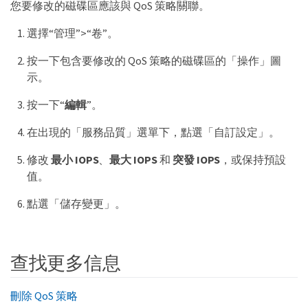
您要修改的磁碟區應該與 QoS 策略關聯。
選擇“管理”>“卷”。
按一下包含要修改的 QoS 策略的磁碟區的「操作」圖
示。
按一下“
編輯
”。
在出現的「服務品質」選單下，點選「自訂設定」。
修改
最小 IOPS
、
最大 IOPS
和
突發 IOPS
，或保持預設
值。
點選「儲存變更」。
查找更多信息
刪除 QoS 策略