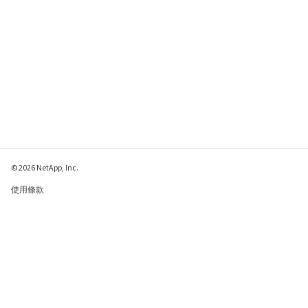
© 2026 NetApp, Inc.
使用條款
隱私權政策
Cookie 政策
Cookie 設定
傳送有關本網頁的意見反應