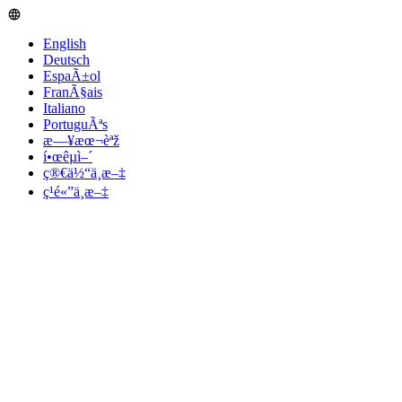
English
Deutsch
EspaÃ±ol
FranÃ§ais
Italiano
PortuguÃªs
æ—¥æœ¬èªž
í•œêµ­ì–´
ç®€ä½“ä¸­æ–‡
ç¹é«”ä¸­æ–‡