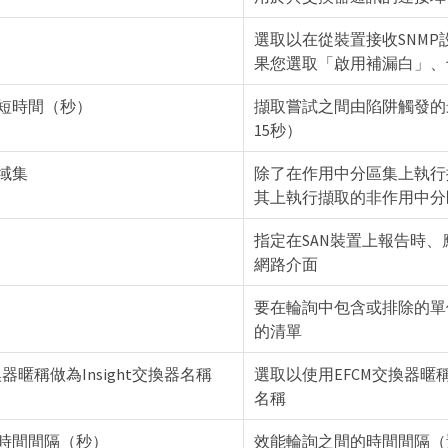
選取以在從裝置接收SNM
果您選取「啟用補漏白」、
短時間（秒）
擷取嘗試之間由陷阱觸發的
15秒）
域集
除了在作用中分區集上執行
其上執行擷取的非作用中分
指定在SAN裝置上報告時、
網路介面
要在輪詢中包含或排除的單
的清單
器暱稱做為Insight交換器名稱
選取以使用EFCM交換器暱稱做
名稱
時間間隔（秒）
效能輪詢之間的時間間隔（預