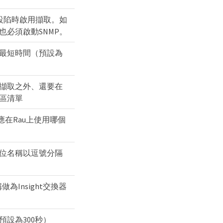
P設陷時啟用擷取。如
也必須啟動SNMP。
最短時間（預設為
擷取之外、還要在
區清單
應在Rau上使用哪個
位名稱以逗號分隔
為Insight交換器
設為300秒）