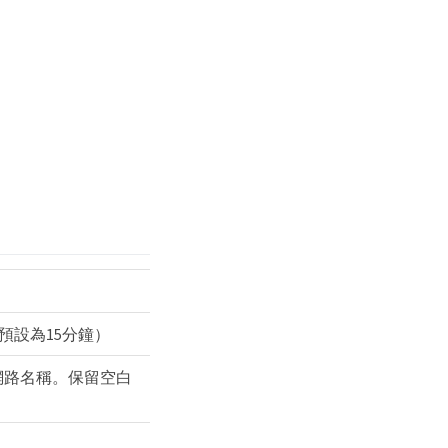
預設為15分鐘）
網路名稱。保留空白
。