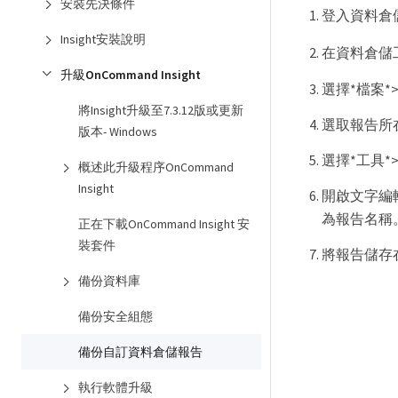
安裝先決條件
登入資料倉
Insight安裝說明
在資料倉儲
升級OnCommand Insight
選擇*檔案*
將Insight升級至7.3.12版或更新
選取報告所
版本- Windows
選擇*工具*
概述此升級程序OnCommand
Insight
開啟文字編
為報告名稱
正在下載OnCommand Insight 安
裝套件
將報告儲存
備份資料庫
備份安全組態
備份自訂資料倉儲報告
執行軟體升級