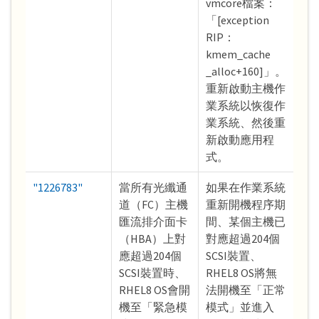
vmcore檔案：
「[exception
RIP：
kmem_cache
_alloc+160]」。
重新啟動主機作
業系統以恢復作
業系統、然後重
新啟動應用程
式。
"1226783"
當所有光纖通
如果在作業系統
道（FC）主機
重新開機程序期
匯流排介面卡
間、某個主機已
（HBA）上對
對應超過204個
應超過204個
SCSI裝置、
SCSI裝置時、
RHEL8 OS將無
RHEL8 OS會開
法開機至「正常
機至「緊急模
模式」並進入