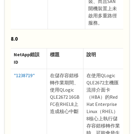
裝、而且SAN
開機裝置上未
啟用多重路徑
服務。
8.0
NetApp錯誤
標題
說明
ID
"1238719"
在儲存容錯移
在使用QLogic
轉作業期間、
QLE2672主機匯
使用QLogic
流排介面卡
QLE2672 16GB
（HBA）的Red
FC在RHEL8上
Hat Enterprise
造成核心中斷
Linux（RHEL）
8核心上執行儲
存容錯移轉作業
時、可能會發生