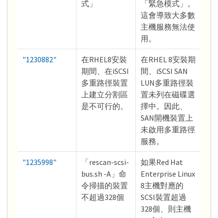
式」
「緊急模式」。
這會導致大多數
主機服務無法使
用。
"1230882"
在RHEL8安裝
在RHEL 8安裝期
期間、在iSCSI
間、iSCSI SAN
多重路徑裝置
LUN多重路徑裝
上建立分割區
置未列在磁碟選
是不可行的。
擇中。因此、
SAN開機裝置上
未啟用多重路徑
服務。
"1235998"
「rescan-scsi-
如果Red Hat
bus.sh -A」命
Enterprise Linux
令掃描的裝置
8主機對應的
不超過328個
SCSI裝置超過
328個、則主機