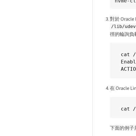
nvme-cl
對於 Orac
/lib/udev
徑的輪詢負
cat /
Enabl
ACTIO
在 Oracle 
cat /
下面的例子展示