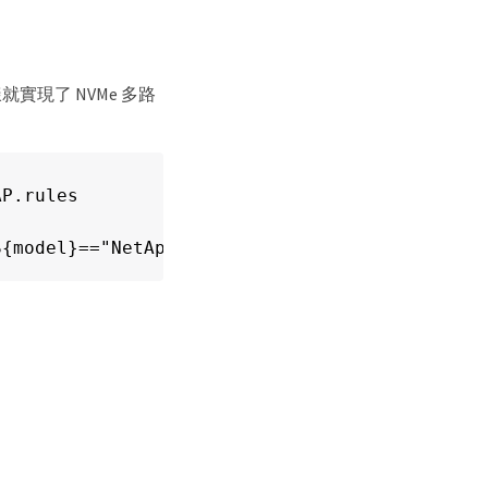
就實現了 NVMe 多路
P.rules

S{model}=="NetApp ONTAP Controller", ATTR{iop