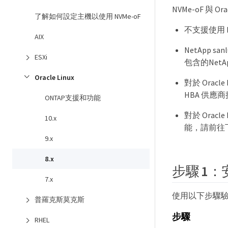
NVMe-oF 與 Or
了解如何設定主機以使用 NVMe-oF
不支援使用 N
AIX
NetApp s
ESXi
包含的NetA
Oracle Linux
對於 Oracl
HBA 供
ONTAP支援和功能
對於 Orac
10.x
能，請前往
9.x
8.x
步驟 1：安
7.x
使用以下步驟驗證支
普羅克斯莫克斯
步驟
RHEL