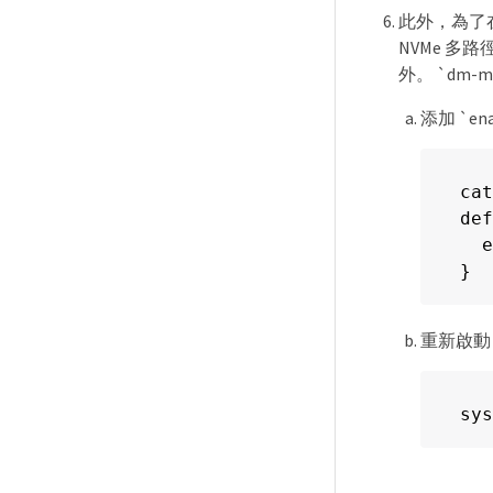
此外，為了在
NVMe 多路
外。 `dm-m
添加 `ena
cat
def
  e
}
重新啟動 
sys