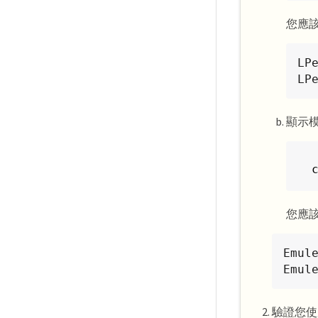
您應
LPe
LP
顯示
您應
Emul
Emul
驗證您使用