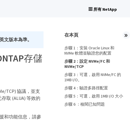
所有 NetApp
在本頁
英文版本為準。
步驟 1：安裝 Oracle Linux 和
NVMe 軟體並驗證您的配置
用於ONTAP存儲
步驟 2：設定 NVMe/FC 和
NVMe/TCP
步驟 3：可選，啟用 NVMe/FC 的
1MB I/O。
步驟 4：驗證多路徑配置
NVMe/TCP) 協議，並支
步驟 5：可選，啟用 1MB I/O 大小
存取 (ALUA) 等效的
步驟 6 ：檢閱已知問題
。如需更多支援和功能信息，請參