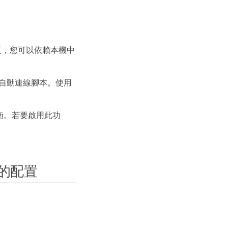
-oF。相反，您可以依賴本機中
e/FC 自動連線腳本。使用
負載平衡。若要啟用此功
證您的配置