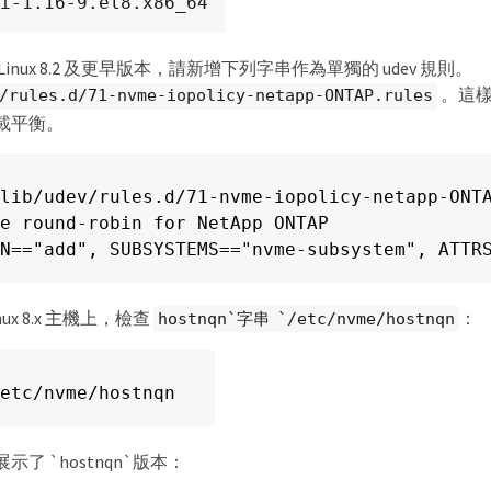
i-1.16-9.el8.x86_64
le Linux 8.2 及更早版本，請新增下列字串作為單獨的 udev 規則。
。這樣
/rules.d/71-nvme-iopolicy-netapp-ONTAP.rules
載平衡。
lib/udev/rules.d/71-nvme-iopolicy-netapp-ONTA
e round-robin for NetApp ONTAP

N=="add", SUBSYSTEMS=="nvme-subsystem", ATTR
Linux 8.x 主機上，檢查
：
hostnqn`字串 `/etc/nvme/hostnqn
etc/nvme/hostnqn
了 `hostnqn`版本：