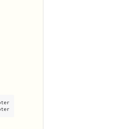
ter

pter