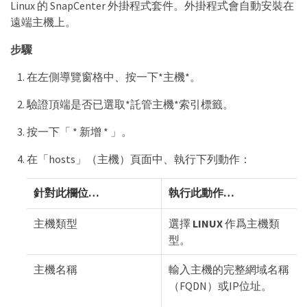
Linux 的 SnapCenter 外掛程式套件。外掛程式會自動安裝在
遠端主機上。
步驟
在左側導覽窗格中、按一下*主機*。
驗證頂端是否已選取*託管主機*索引標籤。
按一下「 * 新增 * 」。
在「hosts」（主機）頁面中、執行下列動作：
針對此欄位…​
執行此動作…​
主機類型
選擇
LINUX
作爲主機類
型。
主機名稱
輸入主機的完整網域名稱
（FQDN）或IP位址。