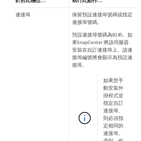
針對此欄位…​
執行此動作…​
連接埠
保留預設連接埠號碼或指定
連接埠號碼。
預設連接埠號碼為8145。如
果SnapCenter 將該伺服器
安裝在自訂連接埠上、該連
接埠編號將會顯示為預設連
接埠。
如果您手
動安裝外
掛程式並
指定自訂
連接埠、
則必須指
定相同的
連接埠。
否則、作