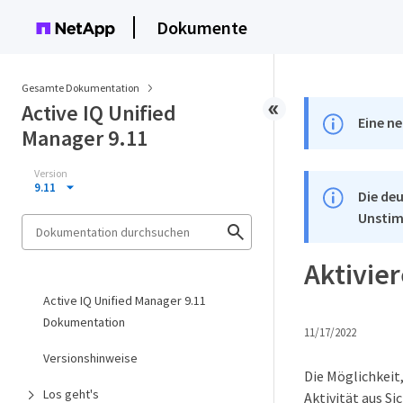
Dokumente
Gesamte Dokumentation
Active IQ Unified
Eine ne
Manager 9.11
Version
9.11
Die deu
Unstim
Aktivie
Active IQ Unified Manager 9.11
Dokumentation
11/17/2022
Versionshinweise
Die Möglichkeit
Los geht's
Aktivität aus S