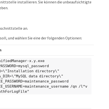
ittstelle installieren. Sie können die unbeaufsichtigte
eben.
schnittstelle an.
soll, und wählen Sie eine der folgenden Optionen:
n
nifiedManager-x.y.exe
PASSWORD=mysql_password
R=\"Installation directory\"
A_DIR=\"MySQL data directory\"
CE_PASSWORD=maintenance_password
CE_USERNAME=maintenance_username /qn /l*v
athForLogFile"