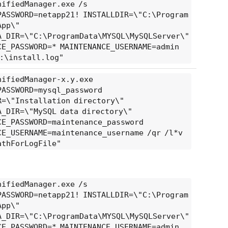
nifiedManager.exe /s
PASSWORD=netapp21! INSTALLDIR=\"C:\Program
App\"
A_DIR=\"C:\ProgramData\MYSQL\MySQLServer\"
CE_PASSWORD=
* MAINTENANCE_USERNAME=admin
C:\install.log"
nifiedManager-x.y.exe
PASSWORD=mysql_password
R=\"Installation directory\"
A_DIR=\"MySQL data directory\"
CE_PASSWORD=maintenance_password
CE_USERNAME=maintenance_username /qr /l*v
athForLogFile"
nifiedManager.exe /s
PASSWORD=netapp21! INSTALLDIR=\"C:\Program
App\"
A_DIR=\"C:\ProgramData\MYSQL\MySQLServer\"
CE_PASSWORD=
* MAINTENANCE_USERNAME=admin