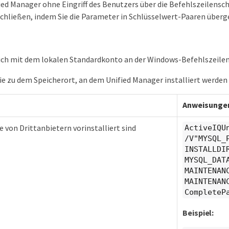
ed Manager ohne Eingriff des Benutzers über die Befehlszeilenschn
schließen, indem Sie die Parameter in Schlüsselwert-Paaren überg
ich mit dem lokalen Standardkonto an der Windows-Befehlszeilen
ie zu dem Speicherort, an dem Unified Manager installiert werden 
Anweisunge
e von Drittanbietern vorinstalliert sind
ActiveIQU
/V"MYSQL_
INSTALLDI
MYSQL_DAT
MAINTENAN
MAINTENAN
CompleteP
Beispiel: