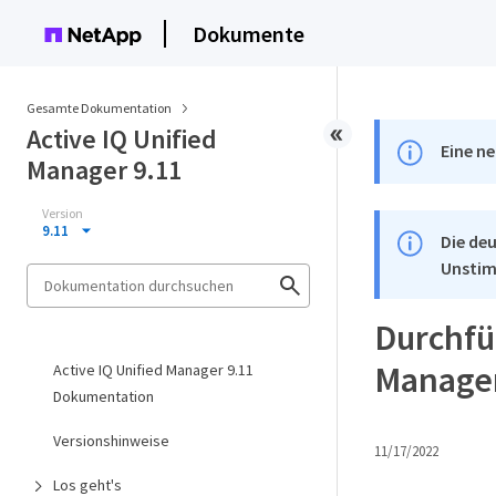
Dokumente
Gesamte Dokumentation
Active IQ Unified
Eine ne
Manager 9.11
Version
9.11
Die deu
Unstim
Durchfüh
Manage
Active IQ Unified Manager 9.11
Dokumentation
Versionshinweise
11/17/2022
Los geht's