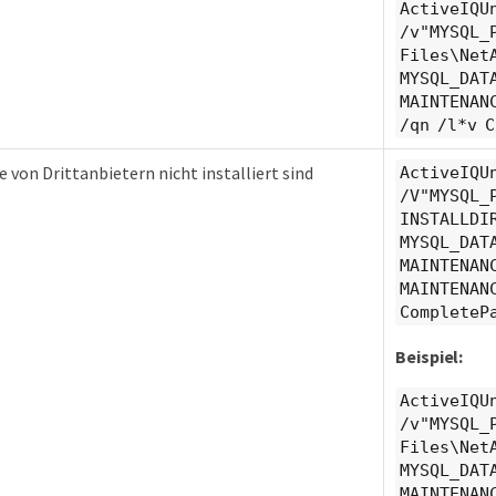
ActiveIQU
/v"MYSQL_
Files\Net
MYSQL_DAT
MAINTENAN
/qn /l*v 
e von Drittanbietern nicht installiert sind
ActiveIQU
/V"MYSQL_
INSTALLDI
MYSQL_DAT
MAINTENAN
MAINTENAN
CompleteP
Beispiel:
ActiveIQU
/v"MYSQL_
Files\Net
MYSQL_DAT
MAINTENAN