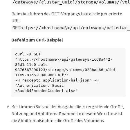
/gateways/{cluster_uuid}/storage/volumes/{vol
Beim Ausführen des GET-Vorgangs lautet die generierte
URL:
GEThttps://<hostname\>/api/gateways/<cluster_
Befehl zum Curl-Beispiel
curl -X GET 
"https://<hostname>/api/gateways/1cd8a442-
86d1-11e0-ae1c-
9876567890123/storage/volumes/028baa66-41bd-
11e9-81d5-00a0986138f7"

-H "accept: application/hal+json" -H 
"Authorization: Basic 
<Base64EncodedCredentials>"
Bestimmen Sie von der Ausgabe die zu ergriffende Größe,
Nutzung und Abhilfemaßnahme. In diesem Workflow ist
die Abhilfemaßnahme die Größe des Volumens.