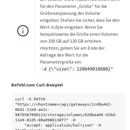
für den Parameter „Größe“ für die
Größenanpassung des Volume
eingeben. Stellen Sie sicher, dass Sie den
Wert
in Byte
eingeben. Wenn Sie
beispielsweise die Größe eines Volumes
von 100 GB auf 120 GB erhöhen
möchten, geben Sie am Ende der
Abfrage den Wert für die
Parametergröße ein:
-d {\"size\": 128849018880}"
Befehl zum Curl-Beispiel
curl -X PATCH 
"https://<hostname>/api/gateways/1cd8a442-
86d1-11e0-ae1c-
9876567890123/storage/volumes/028baa66-41bd-
11e9-81d5-00a0986138f7" -H

    "accept: application/hal+json" -H 