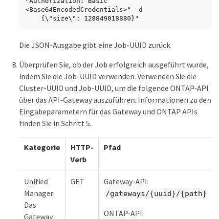
"Authorization: Basic 
<Base64EncodedCredentials>" -d

    {\"size\": 128849018880}"
Die JSON-Ausgabe gibt eine Job-UUID zurück.
Überprüfen Sie, ob der Job erfolgreich ausgeführt wurde,
indem Sie die Job-UUID verwenden. Verwenden Sie die
Cluster-UUID und Job-UUID, um die folgende ONTAP-API
über das API-Gateway auszuführen. Informationen zu den
Eingabeparametern für das Gateway und ONTAP APIs
finden Sie in Schritt 5.
Kategorie
HTTP-
Pfad
Verb
Unified
GET
Gateway-API:
Manager:
/gateways/{uuid}/{path}
Das
ONTAP-API:
Gateway